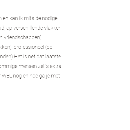
n en kan ik
mits de nodige
ad, op verschillende vlakken
n vriendschappen),
kken), professioneel (de
enden).
Het is net dat laatste
sommige mensen zelfs extra
er WEL nog en hoe ga je met