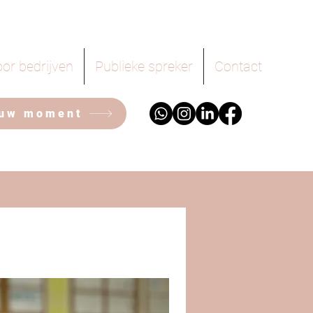
or bedrijven
Publieke spreker
Contact
ouw moment