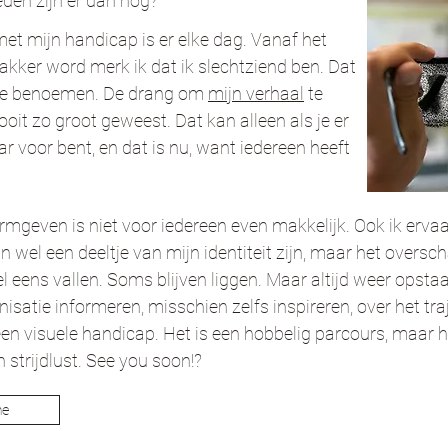
den zijn er dan nog?
et mijn handicap is er elke dag. Vanaf het
kker word merk ik dat ik slechtziend ben. Dat
 te benoemen. De drang om
mijn verhaal
te
nooit zo groot geweest. Dat kan alleen als je er
ar voor bent, en dat is nu, want iedereen heeft
rmgeven is niet voor iedereen even makkelijk. Ook ik ervaa
n wel een deeltje van mijn identiteit zijn, maar het oversc
 eens vallen. Soms blijven liggen. Maar altijd weer opstaa
isatie informeren, misschien zelfs inspireren, over het tra
en visuele handicap. Het is een hobbelig parcours, maar h
 strijdlust. See you soon!?
me