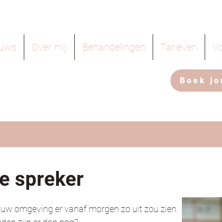
euws
Over mij
Behandelingen
Tarieven
Vo
Boek j
e spreker
 jouw omgeving er vanaf morgen zo uit zou zien.