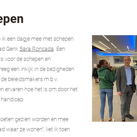
epen
p ik een dagje mee met schepen
tad Genk
Sara Roncada
. Een
als voor de schepen en
kreeg een inkijk in de bezigheden
l de beleidsmakers m.b.v.
en ervaren hoe het is om door het
e handicap.
oeten gezien worden en mee
d waar ze wonen", liet ik toen