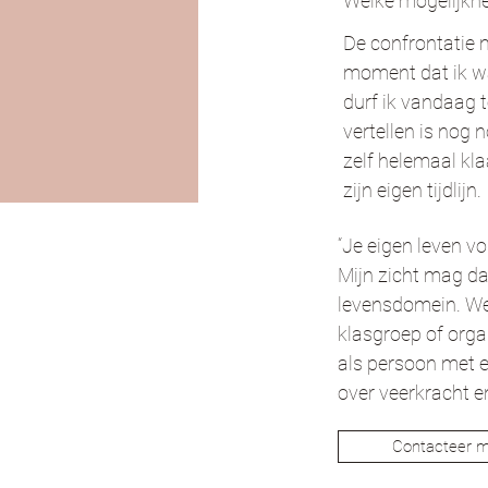
Welke mogelijkhe
De confrontatie m
moment dat ik wa
durf ik vandaag
vertellen is nog 
zelf helemaal kla
zijn eigen tijdlijn.
“Je eigen leven vo
Mijn zicht mag da
levensdomein. Wel
klasgroep of organ
als persoon met e
over veerkracht en
Contacteer 