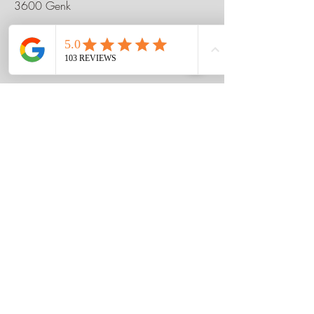
3600 Genk
Telefoon
0498 41 61 73
E-mail
fabbbmasseur@outlook.com
Social Media
Voornaam
Achternaam